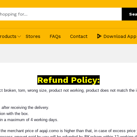
Sea
roducts
Stores
FAQs
Contact
Download App
Refund Policy:
ct broken, torn, wrong size, product not working, product does not match the i
ter receiving the delivery.
ion with the box.
thin a maximum of 4 working days.
d the merchant price of aqaji.como is higher than that, in case of excess price
e excess amount paid by you will be refunded by BKasham within 12 working d