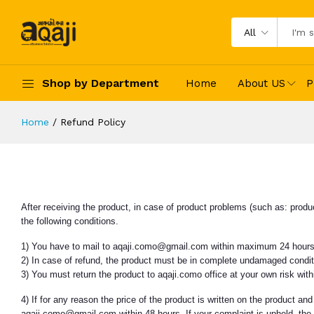
All
Shop by Department
Home
About US
P
Home
Refund Policy
After receiving the product, in case of product problems (such as: produ
the following conditions.
1) You have to mail to aqaji.como@gmail.com within maximum 24 hours af
2) In case of refund, the product must be in complete undamaged condit
3) You must return the product to aqaji.como office at your own risk wi
4) If for any reason the price of the product is written on the product an
aqaji.como@gmail.com within 48 hours. If your complaint is upheld, th