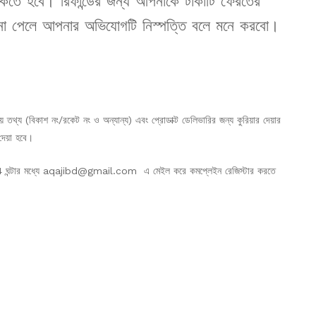
কতে হবে। রিফান্ডের জন্য আপনাকে টাকাটি ফেরতের
না পেলে আপনার অভিযোগটি নিস্পত্তি বলে মনে করবো।
 তথ্য (বিকাশ নং/রকেট নং ও অন্যান্য) এবং প্রোডাক্ট ডেলিভারির জন্য কুরিয়ার দেয়ার
েয়া হবে।
্তর 24 ঘন্টার মধ্যে aqajibd@gmail.com
এ মেইল করে কমপ্লেইন রেজিস্টার করতে