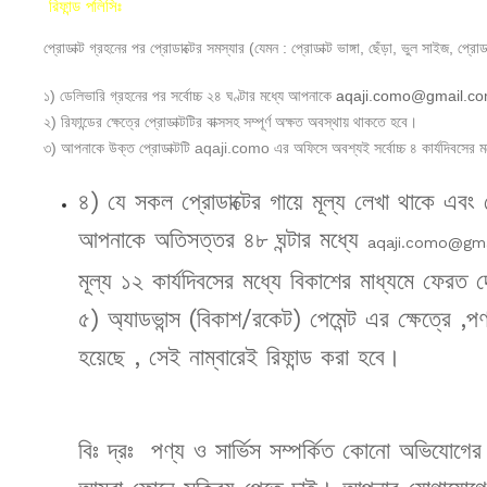
রিফান্ড পলিসিঃ
প্রোডাক্ট গ্রহনের পর প্রোডাক্টের সমস্যার (যেমন : প্রোডাক্ট ভাঙ্গা, ছেঁড়া, ভুল সাইজ, প্রো
১) ডেলিভারি গ্রহনের পর সর্বোচ্চ ২৪ ঘণ্টার মধ্যে আপনাকে
aqaji.como@gmail.c
২) রিফান্ডের ক্ষেত্রে প্রোডাক্টটির বাক্সসহ সম্পূর্ণ অক্ষত অবস্থায় থাকতে হবে।
৩) আপনাকে উক্ত প্রোডাক্টটি aqaji.como এর অফিসে অবশ্যই সর্বোচ্চ ৪ কার্যদিবসের মধ
৪) যে সকল প্রোডাক্টের গায়ে মূল্য লেখা থাকে এবং 
আপনাকে অতিসত্তর ৪৮ ঘন্টার মধ্যে
aqaji.como@gm
মূল্য ১২ কার্যদিবসের মধ্যে বিকাশের মাধ্যমে ফেরত 
৫) অ্যাডভান্স (বিকাশ/রকেট) পেমেন্ট এর ক্ষেত্রে ,প
হয়েছে , সেই নাম্বারেই রিফান্ড করা হবে।
বিঃ দ্রঃ পণ্য ও সার্ভিস সম্পর্কিত কোনো অভিযো