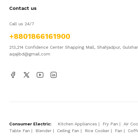
Contact us
Call us 24/7
+8801866161900
213,214 Confidence Center Shapping Mall, Shahjadpur, Gulsha
aqajibd@gmail.com
Consumer Electric:
Kitchen Appliances
Fry Pan
Air Coo
Table Fan
Blender
Ceiling Fan
Rice Cooker
Fan
Coff