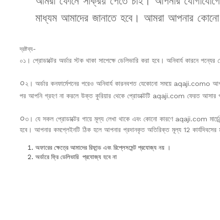
আমরা ফোনে সক্রিয় পেতে চাই। আপনার যোগাযোগে দে
মাধ্যম আমাদের জানাতে হবে। আমরা আপনার কোনো প
দ্রষ্টব্য-
০১। প্রোডাক্টের অর্ডার স্টক থাকা সাপেক্ষে ডেলিভারি করা হবে। অনিবার্য কারনে পন্যের
০
২। অর্ডার কনফার্মেশনের পরেও অনিবার্য কারনবশত যেকোনো সময়ে aqaji.como আপনার অ
পর আপনি গ্রহণ না করলে উক্ত কুরিয়ার থেকে প্রোডাক্টটি aqaji.com ফেরত আসার পর বি
০
৩। যে সকল প্রোডাক্টের গায়ে মূল্য লেখা থাকে এবং কোনো কারণে aqaji.com মার্চে
হবে। আপনার কমপ্লেইনটি ঠিক হলে আপনার প্রদানকৃত অতিরিক্ত মূল্য 12 কার্যদিবসের ম
অফারের ক্ষেত্রে আমাদের রিফান্ড এবং রিপ্লেসমেন্ট প্রযোজ্য নয় ।
অর্ডারে ফ্রি ডেলিভারি প্রযোজ্য হবে না