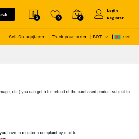
Login
rch
0
0
0
Register
Sell On aqaji.com
Track your order
BDT
বাংলা
mage, etc.) you can get a full refund of the purchased product subject to
 you have to register a complaint by mail to
ays.