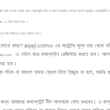
ডাক্ট কাজ না করা, ছবির সাথে প্রোডাক্টের মিল না থাকা ইত্যাদি) ক্ষেত্রে আপনি ক্রয়কৃত প্রোডাক্টটির সম
om
এ মেইল করতে হবে ।
্যে নিজ দায়িত্বে ফেরত পাঠাতে হবে।
কোনো কারণে aqaji.como এর মার্চেন্টের মূল্য তার থেকে যদি ব
এ মেইল করে কমপ্লেইন রেজিস্টার করতে হবে। আপনা
ail.com
দেয়া হবে।
ণ্য স্টকে না থাকলে অথবা ক্রেতা নিতে ইচ্ছুক না হলে, অর্ডার ক
গের জন্য আমাদের কমপ্লেইন্ট টীম আপনাকে ফোন করবেন। এ জন